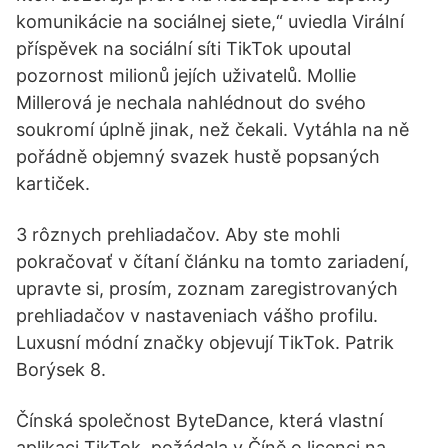
komunikácie na sociálnej siete,“ uviedla Virální
příspěvek na sociální síti TikTok upoutal
pozornost milionů jejích uživatelů. Mollie
Millerová je nechala nahlédnout do svého
soukromí úplně jinak, než čekali. Vytáhla na ně
pořádně objemný svazek hustě popsaných
kartiček.
3 rôznych prehliadačov. Aby ste mohli
pokračovať v čítaní článku na tomto zariadení,
upravte si, prosím, zoznam zaregistrovaných
prehliadačov v nastaveniach vášho profilu.
Luxusní módní značky objevují TikTok. Patrik
Borýsek 8.
Čínská společnost ByteDance, která vlastní
aplikaci TikTok, požádala v Číně o licenci na