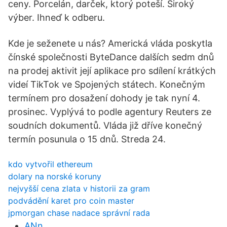
ceny. Porcelán, darček, ktorý poteší. Široký
výber. Ihneď k odberu.
Kde je seženete u nás? Americká vláda poskytla
čínské společnosti ByteDance dalších sedm dnů
na prodej aktivit její aplikace pro sdílení krátkých
videí TikTok ve Spojených státech. Konečným
termínem pro dosažení dohody je tak nyní 4.
prosinec. Vyplývá to podle agentury Reuters ze
soudních dokumentů. Vláda již dříve konečný
termín posunula o 15 dnů. Streda 24.
kdo vytvořil ethereum
dolary na norské koruny
nejvyšší cena zlata v historii za gram
podvádění karet pro coin master
jpmorgan chase nadace správní rada
ANn