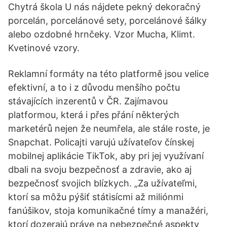
Chytrá škola U nás nájdete pekný dekoračný
porcelán, porcelánové sety, porcelánové šálky
alebo ozdobné hrnčeky. Vzor Mucha, Klimt.
Kvetinové vzory.
Reklamní formáty na této platformě jsou velice
efektivní, a to i z důvodu menšího počtu
stávajících inzerentů v ČR. Zajímavou
platformou, která i přes přání některých
marketérů nejen že neumřela, ale stále roste, je
Snapchat. Policajti varujú užívateľov čínskej
mobilnej aplikácie TikTok, aby pri jej využívaní
dbali na svoju bezpečnosť a zdravie, ako aj
bezpečnosť svojich blízkych. „Za užívateľmi,
ktorí sa môžu pýšiť státisícmi až miliónmi
fanúšikov, stoja komunikačné tímy a manažéri,
ktorí dozerajú práve na nebezpečné aspekty