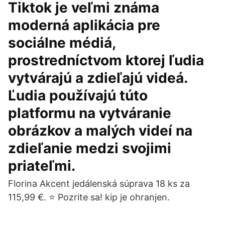
Tiktok je veľmi známa
moderná aplikácia pre
sociálne médiá,
prostredníctvom ktorej ľudia
vytvárajú a zdieľajú videá.
Ľudia používajú túto
platformu na vytváranie
obrázkov a malých videí na
zdieľanie medzi svojimi
priateľmi.
Florina Akcent jedálenská súprava 18 ks za
115,99 €. ⭐️ Pozrite sa! kip je ohranjen.