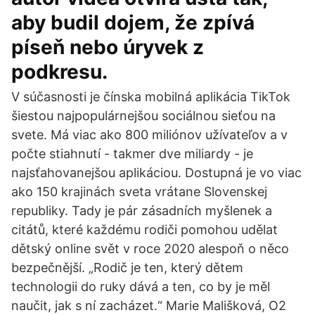
aby budil dojem, že zpívá
píseň nebo úryvek z
podkresu.
V súčasnosti je čínska mobilná aplikácia TikTok
šiestou najpopulárnejšou sociálnou sieťou na
svete. Má viac ako 800 miliónov užívateľov a v
počte stiahnutí - takmer dve miliardy - je
najsťahovanejšou aplikáciou. Dostupná je vo viac
ako 150 krajinách sveta vrátane Slovenskej
republiky. Tady je pár zásadních myšlenek a
citátů, které každému rodiči pomohou udělat
dětský online svět v roce 2020 alespoň o něco
bezpečnější. „Rodič je ten, který dětem
technologii do ruky dává a ten, co by je měl
naučit, jak s ní zacházet.“ Marie Mališková, O2