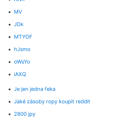
MV
JDk
MTYOF
hJsmo
oWsYo
iAXQ
Je jen jedna řeka
Jaké zásoby ropy koupit reddit
2800 jpy